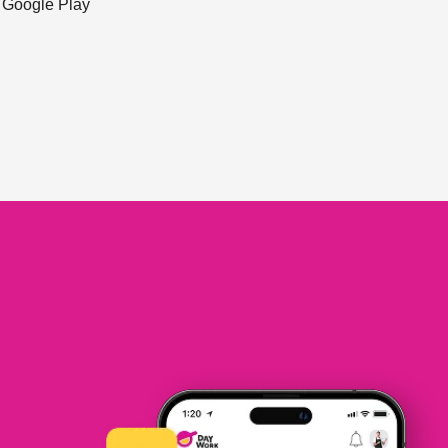
ะ Google Play