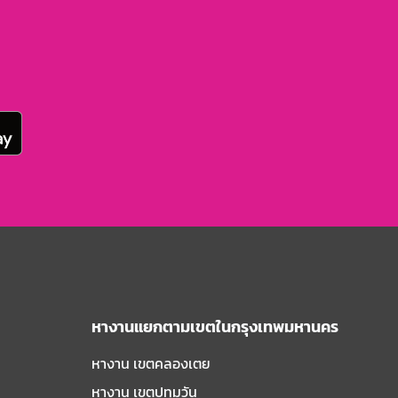
หางานแยกตามเขตในกรุงเทพมหานคร
หางาน เขตคลองเตย
หางาน เขตปทุมวัน