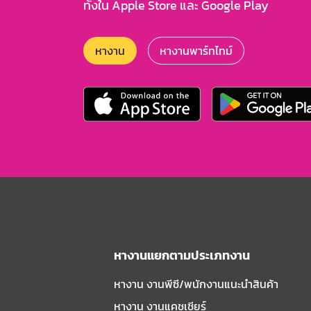
ทั้งใน Apple Store และ Google Play
หางาน
หางานพาร์ทไทม์
หางานแยกตามประเภทงาน
หางาน งานพีซี/พนักงานแนะนําสินค้า
หางาน งานแคชเชียร์