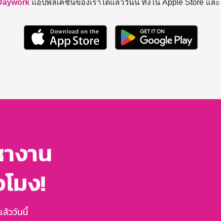
Daywork
แอปพลิเคชันของเราได้แล้ววันนี้ ทั้งใน Apple Store แล
หางาน
่วโมง!
้ววันนี้