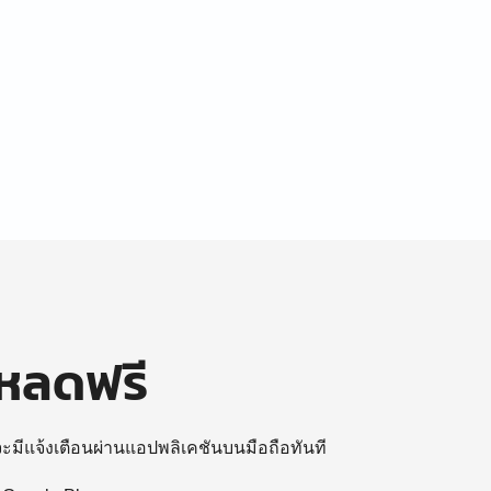
โหลดฟรี
 จะมีแจ้งเตือนผ่านแอปพลิเคชันบนมือถือทันที