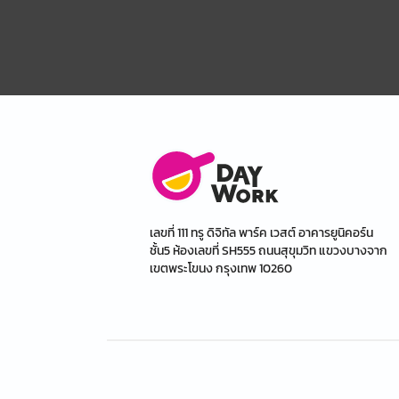
เลขที่ 111 ทรู ดิจิทัล พาร์ค เวสต์ อาคารยูนิคอร์น
ชั้น5 ห้องเลขที่ SH555 ถนนสุขุมวิท แขวงบางจาก
เขตพระโขนง กรุงเทพ 10260