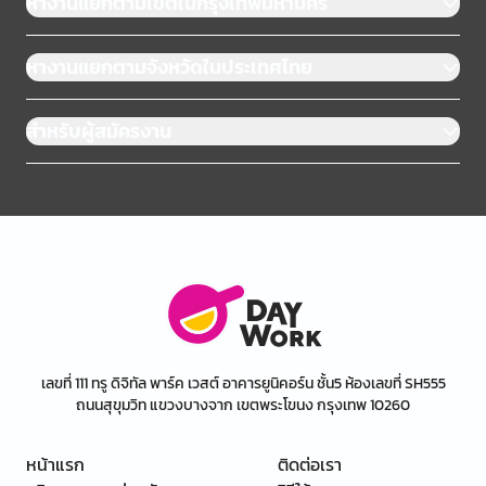
หางานแยกตามเขตในกรุงเทพมหานคร
หางานแยกตามจังหวัดในประเทศไทย
สำหรับผู้สมัครงาน
เลขที่ 111 ทรู ดิจิทัล พาร์ค เวสต์ อาคารยูนิคอร์น ชั้น5 ห้องเลขที่ SH555
ถนนสุขุมวิท แขวงบางจาก เขตพระโขนง กรุงเทพ 10260
หน้าแรก
ติดต่อเรา