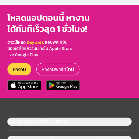
โหลดแอปตอนนี้ หางาน
ได้ทันทีเร็วสุด 1 ชั่วโมง!
ดาวน์โหลด
Daywork
แอปพลิเคชัน
ของเราได้แล้ววันนี้ ทั้งใน Apple Store
และ Google Play
หางาน
หางานพาร์ทไทม์
หางานแยกตามประเภทงาน