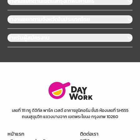
หางานแยกตามเขตในกรุงเทพมหานคร
หางานแยกตามจังหวัดในประเทศไทย
สำหรับผู้สมัครงาน
เลขที่ 111 ทรู ดิจิทัล พาร์ค เวสต์ อาคารยูนิคอร์น ชั้น5 ห้องเลขที่ SH555
ถนนสุขุมวิท แขวงบางจาก เขตพระโขนง กรุงเทพ 10260
หน้าแรก
ติดต่อเรา