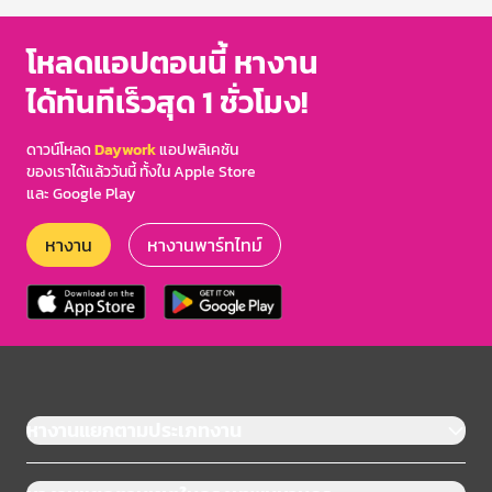
โหลดแอปตอนนี้ หางาน
ได้ทันทีเร็วสุด 1 ชั่วโมง!
ดาวน์โหลด
Daywork
แอปพลิเคชัน
ของเราได้แล้ววันนี้ ทั้งใน Apple Store
และ Google Play
หางาน
หางานพาร์ทไทม์
หางานแยกตามประเภทงาน