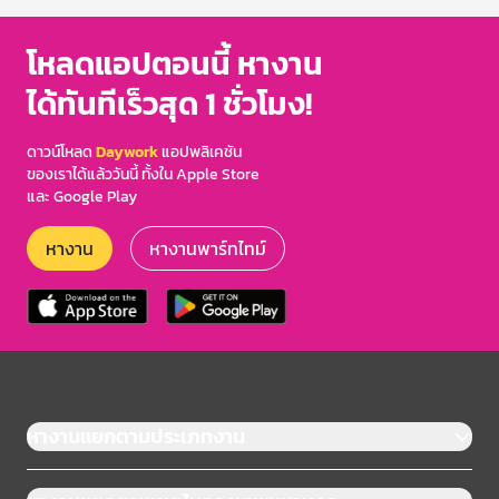
โหลดแอปตอนนี้ หางาน
ได้ทันทีเร็วสุด 1 ชั่วโมง!
ดาวน์โหลด
Daywork
แอปพลิเคชัน
ของเราได้แล้ววันนี้ ทั้งใน Apple Store
และ Google Play
หางาน
หางานพาร์ทไทม์
หางานแยกตามประเภทงาน