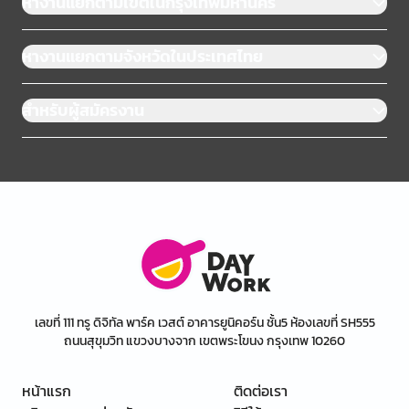
หางานแยกตามเขตในกรุงเทพมหานคร
หางานแยกตามจังหวัดในประเทศไทย
สำหรับผู้สมัครงาน
เลขที่ 111 ทรู ดิจิทัล พาร์ค เวสต์ อาคารยูนิคอร์น ชั้น5 ห้องเลขที่ SH555
ถนนสุขุมวิท แขวงบางจาก เขตพระโขนง กรุงเทพ 10260
หน้าแรก
ติดต่อเรา