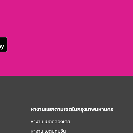
หางานแยกตามเขตในกรุงเทพมหานคร
หางาน เขตคลองเตย
หางาน เขตปทุมวัน