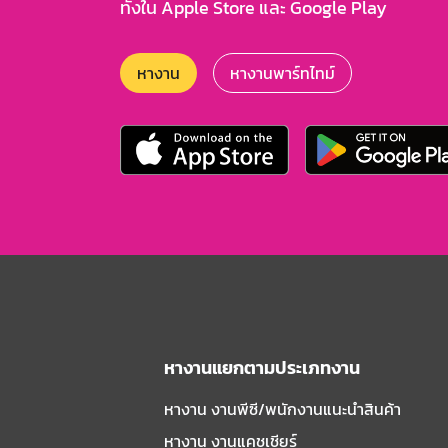
ทั้งใน Apple Store และ Google Play
หางาน
หางานพาร์ทไทม์
หางานแยกตามประเภทงาน
หางาน งานพีซี/พนักงานแนะนําสินค้า
หางาน งานแคชเชียร์