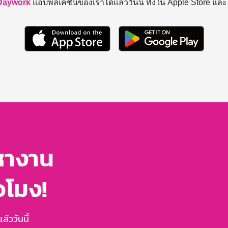
Daywork
แอปพลิเคชันของเราได้แล้ววันนี้ ทั้งใน Apple Store แล
หางาน
่วโมง!
้ววันนี้