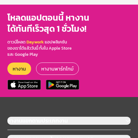
โหลดแอปตอนนี้ หางาน
ได้ทันทีเร็วสุด 1 ชั่วโมง!
ดาวน์โหลด
Daywork
แอปพลิเคชัน
ของเราได้แล้ววันนี้ ทั้งใน Apple Store
และ Google Play
หางาน
หางานพาร์ทไทม์
หางานแยกตามประเภทงาน