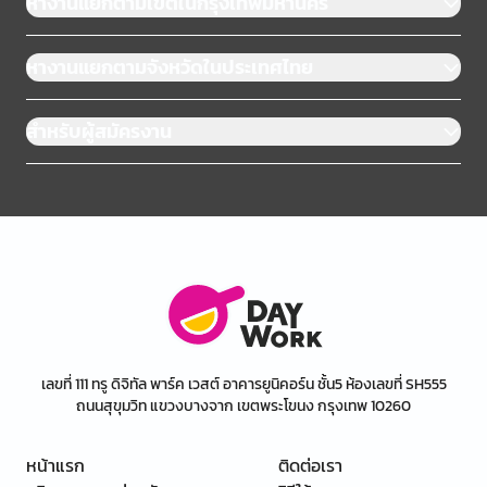
หางานแยกตามเขตในกรุงเทพมหานคร
หางานแยกตามจังหวัดในประเทศไทย
สำหรับผู้สมัครงาน
เลขที่ 111 ทรู ดิจิทัล พาร์ค เวสต์ อาคารยูนิคอร์น ชั้น5 ห้องเลขที่ SH555
ถนนสุขุมวิท แขวงบางจาก เขตพระโขนง กรุงเทพ 10260
หน้าแรก
ติดต่อเรา