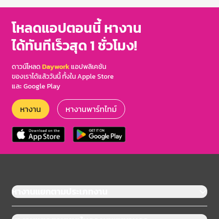
โหลดแอปตอนนี้ หางาน
ได้ทันทีเร็วสุด 1 ชั่วโมง!
ดาวน์โหลด
Daywork
แอปพลิเคชัน
ของเราได้แล้ววันนี้ ทั้งใน Apple Store
และ Google Play
หางาน
หางานพาร์ทไทม์
หางานแยกตามประเภทงาน