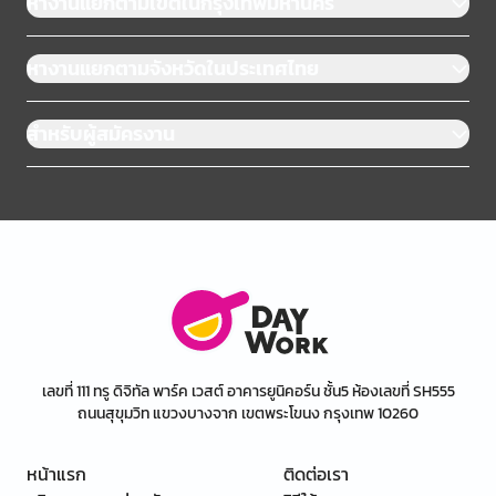
หางานแยกตามเขตในกรุงเทพมหานคร
หางานแยกตามจังหวัดในประเทศไทย
สำหรับผู้สมัครงาน
เลขที่ 111 ทรู ดิจิทัล พาร์ค เวสต์ อาคารยูนิคอร์น ชั้น5 ห้องเลขที่ SH555
ถนนสุขุมวิท แขวงบางจาก เขตพระโขนง กรุงเทพ 10260
หน้าแรก
ติดต่อเรา