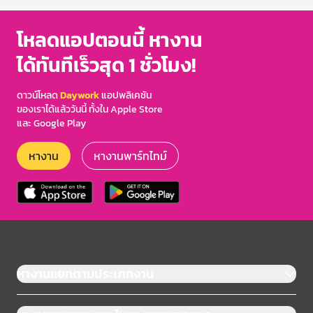
โหลดแอปตอนนี้ หางาน
ได้ทันทีเร็วสุด 1 ชั่วโมง!
ดาวน์โหลด
Daywork
แอปพลิเคชัน
ของเราได้แล้ววันนี้ ทั้งใน Apple Store
และ Google Play
หางาน
หางานพาร์ทไทม์
หางานแยกตามประเภทงาน