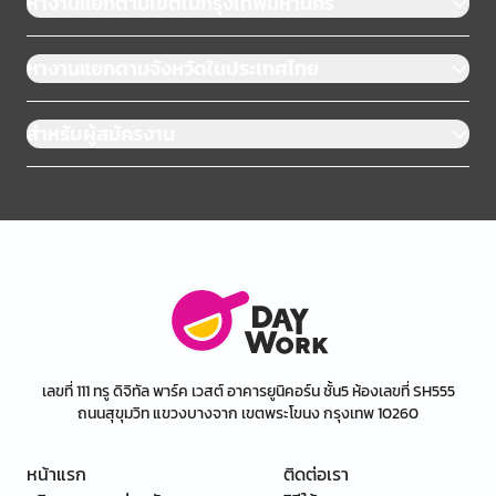
หางานแยกตามเขตในกรุงเทพมหานคร
หางานแยกตามจังหวัดในประเทศไทย
สำหรับผู้สมัครงาน
เลขที่ 111 ทรู ดิจิทัล พาร์ค เวสต์ อาคารยูนิคอร์น ชั้น5 ห้องเลขที่ SH555
ถนนสุขุมวิท แขวงบางจาก เขตพระโขนง กรุงเทพ 10260
หน้าแรก
ติดต่อเรา