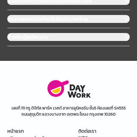
หางานแยกตามเขตในกรุงเทพมหานคร
หางานแยกตามจังหวัดในประเทศไทย
สำหรับผู้สมัครงาน
เลขที่ 111 ทรู ดิจิทัล พาร์ค เวสต์ อาคารยูนิคอร์น ชั้น5 ห้องเลขที่ SH555
ถนนสุขุมวิท แขวงบางจาก เขตพระโขนง กรุงเทพ 10260
หน้าแรก
ติดต่อเรา