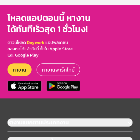
โหลดแอปตอนนี้ หางาน
ได้ทันทีเร็วสุด 1 ชั่วโมง!
ดาวน์โหลด
Daywork
แอปพลิเคชัน
ของเราได้แล้ววันนี้ ทั้งใน Apple Store
และ Google Play
หางาน
หางานพาร์ทไทม์
หางานแยกตามประเภทงาน