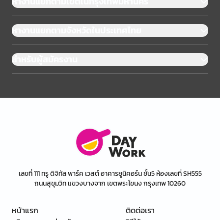
หางานแยกตามเขตในกรุงเทพมหานคร
หางานแยกตามจังหวัดในประเทศไทย
สำหรับผู้สมัครงาน
เลขที่ 111 ทรู ดิจิทัล พาร์ค เวสต์ อาคารยูนิคอร์น ชั้น5 ห้องเลขที่ SH555
ถนนสุขุมวิท แขวงบางจาก เขตพระโขนง กรุงเทพ 10260
หน้าแรก
ติดต่อเรา