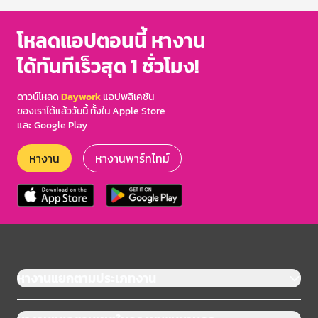
โหลดแอปตอนนี้ หางาน
ได้ทันทีเร็วสุด 1 ชั่วโมง!
ดาวน์โหลด
Daywork
แอปพลิเคชัน
ของเราได้แล้ววันนี้ ทั้งใน Apple Store
และ Google Play
หางาน
หางานพาร์ทไทม์
หางานแยกตามประเภทงาน