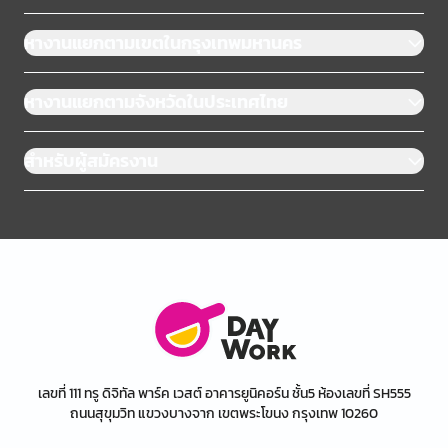
หางานแยกตามเขตในกรุงเทพมหานคร
หางานแยกตามจังหวัดในประเทศไทย
สำหรับผู้สมัครงาน
เลขที่ 111 ทรู ดิจิทัล พาร์ค เวสต์ อาคารยูนิคอร์น ชั้น5 ห้องเลขที่ SH555
ถนนสุขุมวิท แขวงบางจาก เขตพระโขนง กรุงเทพ 10260