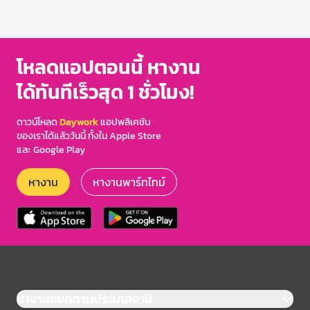
โหลดแอปตอนนี้ หางาน
ได้ทันทีเร็วสุด 1 ชั่วโมง!
ดาวน์โหลด
Daywork
แอปพลิเคชัน
ของเราได้แล้ววันนี้ ทั้งใน Apple Store
และ Google Play
หางาน
หางานพาร์ทไทม์
หางานแยกตามประเภทงาน