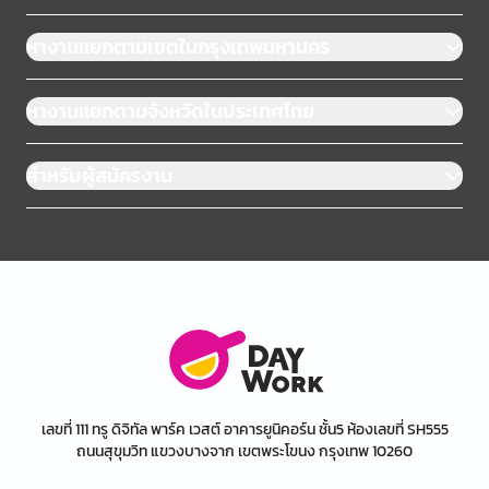
หางานแยกตามเขตในกรุงเทพมหานคร
หางานแยกตามจังหวัดในประเทศไทย
สำหรับผู้สมัครงาน
เลขที่ 111 ทรู ดิจิทัล พาร์ค เวสต์ อาคารยูนิคอร์น ชั้น5 ห้องเลขที่ SH555
ถนนสุขุมวิท แขวงบางจาก เขตพระโขนง กรุงเทพ 10260