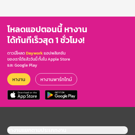
โหลดแอปตอนนี้ หางาน
ได้ทันทีเร็วสุด 1 ชั่วโมง!
ดาวน์โหลด
Daywork
แอปพลิเคชัน
ของเราได้แล้ววันนี้ ทั้งใน Apple Store
และ Google Play
หางาน
หางานพาร์ทไทม์
หางานแยกตามประเภทงาน