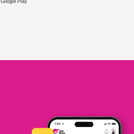
ะ Google Play