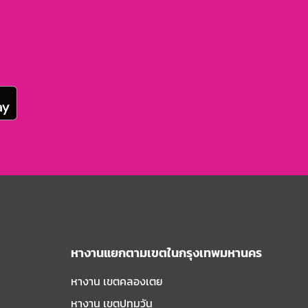
หางานแยกตามเขตในกรุงเทพมหานคร
หางาน เขตคลองเตย
หางาน เขตปทุมวัน