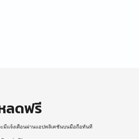
โหลดฟรี
 จะมีแจ้งเตือนผ่านแอปพลิเคชันบนมือถือทันที