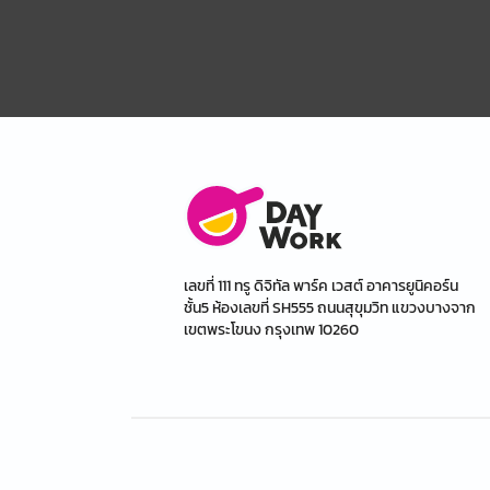
เลขที่ 111 ทรู ดิจิทัล พาร์ค เวสต์ อาคารยูนิคอร์น
ชั้น5 ห้องเลขที่ SH555 ถนนสุขุมวิท แขวงบางจาก
เขตพระโขนง กรุงเทพ 10260