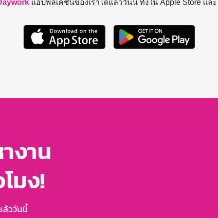
Daywork
แอปพลิเคชันของเราได้แล้ววันนี้ ทั้งใน Apple Store แล
หางาน
่วโมง!
้ววันนี้