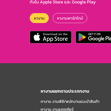
ทั้งใน Apple Store และ Google Play
หางาน
หางานพาร์ทไทม์
หางานแยกตามประเภทงาน
หางาน งานพีซี/พนักงานแนะนําสินค้า
หางาน งานแคชเชียร์