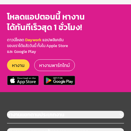
โหลดแอปตอนนี้ หางาน
ได้ทันทีเร็วสุด 1 ชั่วโมง!
ดาวน์โหลด
Daywork
แอปพลิเคชัน
ของเราได้แล้ววันนี้ ทั้งใน Apple Store
และ Google Play
หางาน
หางานพาร์ทไทม์
หางานแยกตามประเภทงาน