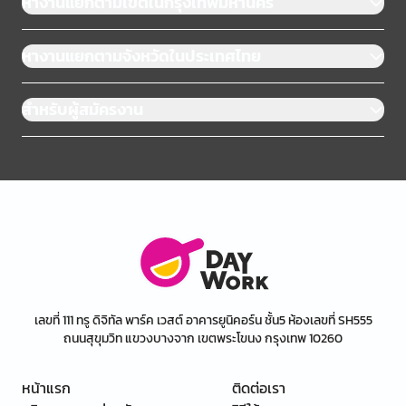
หางานแยกตามเขตในกรุงเทพมหานคร
หางานแยกตามจังหวัดในประเทศไทย
สำหรับผู้สมัครงาน
เลขที่ 111 ทรู ดิจิทัล พาร์ค เวสต์ อาคารยูนิคอร์น ชั้น5 ห้องเลขที่ SH555
ถนนสุขุมวิท แขวงบางจาก เขตพระโขนง กรุงเทพ 10260
หน้าแรก
ติดต่อเรา