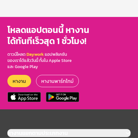
โหลดแอปตอนนี้ หางาน
ได้ทันทีเร็วสุด 1 ชั่วโมง!
ดาวน์โหลด
Daywork
แอปพลิเคชัน
ของเราได้แล้ววันนี้ ทั้งใน Apple Store
และ Google Play
หางาน
หางานพาร์ทไทม์
หางานแยกตามประเภทงาน