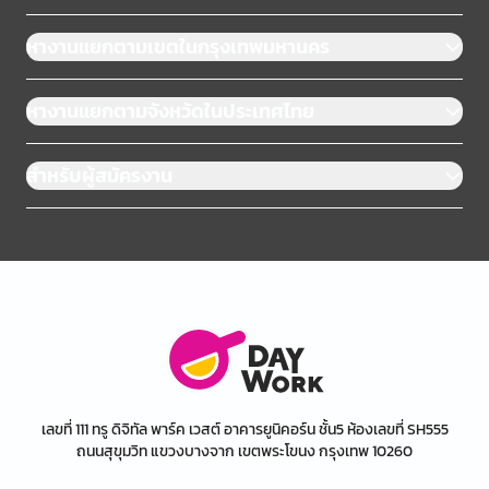
หางานแยกตามเขตในกรุงเทพมหานคร
หางานแยกตามจังหวัดในประเทศไทย
สำหรับผู้สมัครงาน
เลขที่ 111 ทรู ดิจิทัล พาร์ค เวสต์ อาคารยูนิคอร์น ชั้น5 ห้องเลขที่ SH555
ถนนสุขุมวิท แขวงบางจาก เขตพระโขนง กรุงเทพ 10260