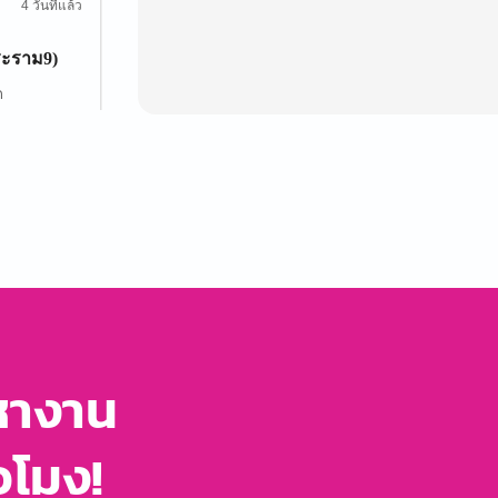
4 วันที่แล้ว
ระราม9)
ด
5 วันที่แล้ว
หางาน
่วโมง!
1 สัปดาห์ที่แล้ว