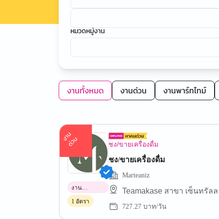
หมวดหมู่งาน
งานทั้งหมด
งานด่วน
งานพาร์ทไทม์
า
น
ด่
ว
ง
น
ชง/ขายเครื่องดื่ม
ชง/ขายเครื่องดื่ม
Marteaniz
งาน
Teamakase สาขา เซ็นทรัลล
พาร์ทไทม์
1 อัตรา
727.27 บาท/วัน