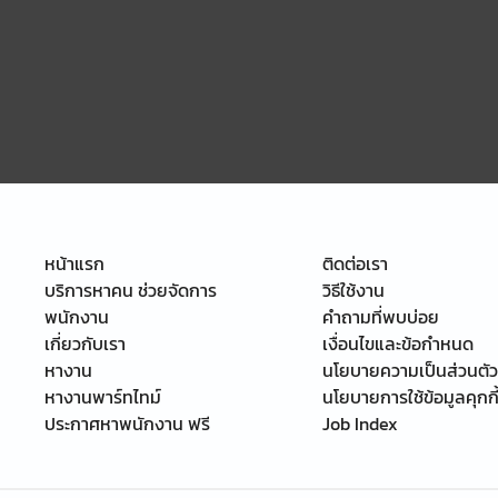
กัด
ร้าว
5 เดือนที่แล้ว
ลี Kiani
หน้าแรก
ติดต่อเรา
ัล
บริการหาคน ช่วยจัดการ
วิธีใช้งาน
จํากัด
พนักงาน
คำถามที่พบบ่อย
เกี่ยวกับเรา
เงื่อนไขและข้อกำหนด
หางาน
นโยบายความเป็นส่วนตัว
หางานพาร์ทไทม์
นโยบายการใช้ข้อมูลคุกกี
ประกาศหาพนักงาน ฟรี
Job Index
5 เดือนที่แล้ว