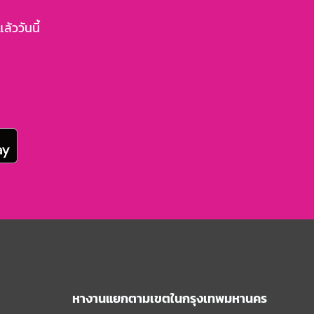
้ววันนี้
2 สัปดาห์ที่แล้ว
1 เดือนที่แล้ว
หางานแยกตามเขตในกรุงเทพมหานคร