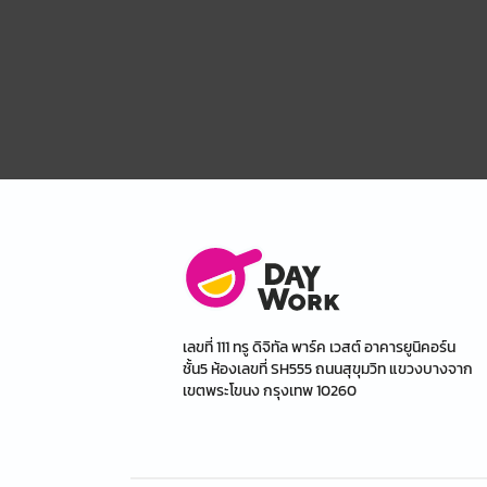
บริษัท ทุกตอนส์ อินโนเวเตอร์ จำ
งานประจำ
หน้าร้านสาขา เซ็นทัล ลาดพ
3 อัตรา
13,000 บาท/เดือน
พนักงานครัว
รับสมัครพนักงาน ร้านอาหารเกาห
พนักงานครัว ประจำสาขา เซ็นทร
ลาดพร้าว
งานประจำ
บริษัท เซ็นทรัล เรสตอรองส์ กรุ๊ป 
2 อัตรา
เซ็นทรัล ลาดพร้าว
เลขที่ 111 ทรู ดิจิทัล พาร์ค เวสต์ อาคารยูนิคอร์น
12,240 บาท/เดือน
ชั้น5 ห้องเลขที่ SH555 ถนนสุขุมวิท แขวงบางจาก
เขตพระโขนง กรุงเทพ 10260
พนักงานเสิร์ฟ/บริการ