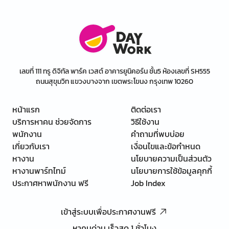
เลขที่ 111 ทรู ดิจิทัล พาร์ค เวสต์ อาคารยูนิคอร์น ชั้น5 ห้องเลขที่ SH555
ถนนสุขุมวิท แขวงบางจาก เขตพระโขนง กรุงเทพ 10260
หน้าแรก
ติดต่อเรา
บริการหาคน ช่วยจัดการ
วิธีใช้งาน
พนักงาน
คำถามที่พบบ่อย
เกี่ยวกับเรา
เงื่อนไขและข้อกำหนด
หางาน
นโยบายความเป็นส่วนตัว
หางานพาร์ทไทม์
นโยบายการใช้ข้อมูลคุกกี้
ประกาศหาพนักงาน ฟรี
Job Index
เข้าสู่ระบบเพื่อประกาศงานฟรี
หาคนด่วน เร็วสุด 1 ชั่วโมง