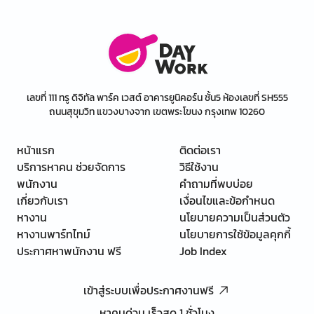
เลขที่ 111 ทรู ดิจิทัล พาร์ค เวสต์ อาคารยูนิคอร์น ชั้น5 ห้องเลขที่ SH555
ถนนสุขุมวิท แขวงบางจาก เขตพระโขนง กรุงเทพ 10260
หน้าแรก
ติดต่อเรา
บริการหาคน ช่วยจัดการ
วิธีใช้งาน
พนักงาน
คำถามที่พบบ่อย
เกี่ยวกับเรา
เงื่อนไขและข้อกำหนด
หางาน
นโยบายความเป็นส่วนตัว
หางานพาร์ทไทม์
นโยบายการใช้ข้อมูลคุกกี้
ประกาศหาพนักงาน ฟรี
Job Index
เข้าสู่ระบบเพื่อประกาศงานฟรี
หาคนด่วน เร็วสุด 1 ชั่วโมง