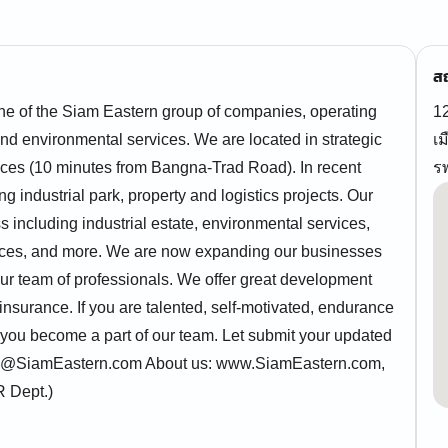
สถ
one of the Siam Eastern group of companies, operating
12
 and environmental services. We are located in strategic
เม
ces (10 minutes from Bangna-Trad Road). In recent
ร
industrial park, property and logistics projects. Our
ss including industrial estate, environmental services,
ervices, and more. We are now expanding our businesses
n our team of professionals. We offer great development
nsurance. If you are talented, self-motivated, endurance
g you become a part of our team. Let submit your updated
 HR@SiamEastern.com About us: www.SiamEastern.com,
R Dept.)