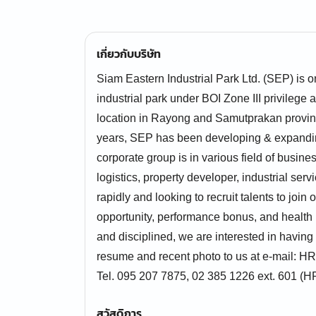
เกี่ยวกับบริษัท
Siam Eastern Industrial Park Ltd. (SEP) is 
industrial park under BOI Zone III privilege
location in Rayong and Samutprakan provin
years, SEP has been developing & expanding 
corporate group is in various field of busine
logistics, property developer, industrial s
rapidly and looking to recruit talents to joi
opportunity, performance bonus, and health i
and disciplined, we are interested in havin
resume and recent photo to us at e-mail:
Tel. 095 207 7875, 02 385 1226 ext. 601 (H
สวัสดิการ