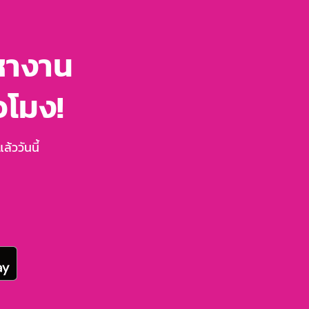
หางาน
่วโมง!
้ววันนี้