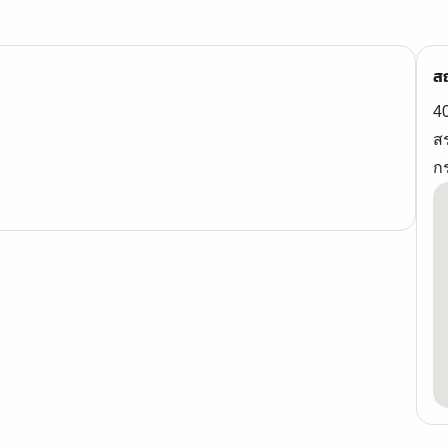
สถ
4
ส
ก