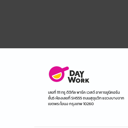
เลขที่ 111 ทรู ดิจิทัล พาร์ค เวสต์ อาคารยูนิคอร์น
ชั้น5 ห้องเลขที่ SH555 ถนนสุขุมวิท แขวงบางจาก
เขตพระโขนง กรุงเทพ 10260