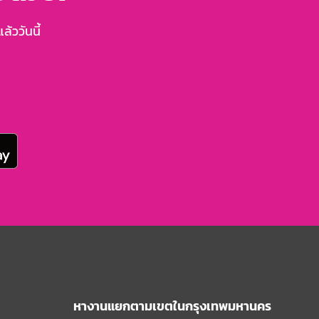
้ววันนี้
หางานแยกตามเขตในกรุงเทพมหานคร