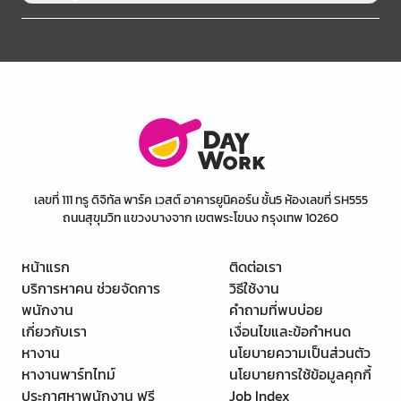
เลขที่ 111 ทรู ดิจิทัล พาร์ค เวสต์ อาคารยูนิคอร์น ชั้น5 ห้องเลขที่ SH555
ถนนสุขุมวิท แขวงบางจาก เขตพระโขนง กรุงเทพ 10260
หน้าแรก
ติดต่อเรา
บริการหาคน ช่วยจัดการ
วิธีใช้งาน
พนักงาน
คำถามที่พบบ่อย
เกี่ยวกับเรา
เงื่อนไขและข้อกำหนด
หางาน
นโยบายความเป็นส่วนตัว
หางานพาร์ทไทม์
นโยบายการใช้ข้อมูลคุกกี้
ประกาศหาพนักงาน ฟรี
Job Index