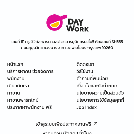
เลขที่ 111 ทรู ดิจิทัล พาร์ค เวสต์ อาคารยูนิคอร์น ชั้น5 ห้องเลขที่ SH555
ถนนสุขุมวิท แขวงบางจาก เขตพระโขนง กรุงเทพ 10260
หน้าแรก
ติดต่อเรา
บริการหาคน ช่วยจัดการ
วิธีใช้งาน
พนักงาน
คำถามที่พบบ่อย
เกี่ยวกับเรา
เงื่อนไขและข้อกำหนด
หางาน
นโยบายความเป็นส่วนตัว
หางานพาร์ทไทม์
นโยบายการใช้ข้อมูลคุกกี้
ประกาศหาพนักงาน ฟรี
Job Index
เข้าสู่ระบบเพื่อประกาศงานฟรี
หาคนด่วน เร็วสุด 1 ชั่วโมง