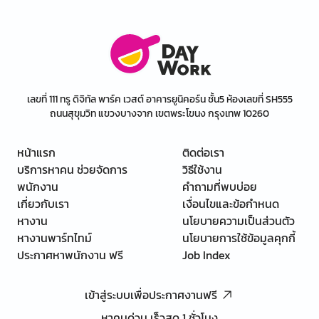
เลขที่ 111 ทรู ดิจิทัล พาร์ค เวสต์ อาคารยูนิคอร์น ชั้น5 ห้องเลขที่ SH555
ถนนสุขุมวิท แขวงบางจาก เขตพระโขนง กรุงเทพ 10260
หน้าแรก
ติดต่อเรา
บริการหาคน ช่วยจัดการ
วิธีใช้งาน
พนักงาน
คำถามที่พบบ่อย
เกี่ยวกับเรา
เงื่อนไขและข้อกำหนด
หางาน
นโยบายความเป็นส่วนตัว
หางานพาร์ทไทม์
นโยบายการใช้ข้อมูลคุกกี้
ประกาศหาพนักงาน ฟรี
Job Index
เข้าสู่ระบบเพื่อประกาศงานฟรี
หาคนด่วน เร็วสุด 1 ชั่วโมง