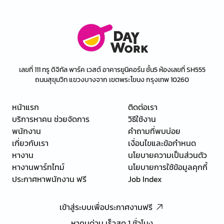
เลขที่ 111 ทรู ดิจิทัล พาร์ค เวสต์ อาคารยูนิคอร์น ชั้น5 ห้องเลขที่ SH555
ถนนสุขุมวิท แขวงบางจาก เขตพระโขนง กรุงเทพ 10260
หน้าแรก
ติดต่อเรา
บริการหาคน ช่วยจัดการ
วิธีใช้งาน
พนักงาน
คำถามที่พบบ่อย
เกี่ยวกับเรา
เงื่อนไขและข้อกำหนด
หางาน
นโยบายความเป็นส่วนตัว
หางานพาร์ทไทม์
นโยบายการใช้ข้อมูลคุกกี้
ประกาศหาพนักงาน ฟรี
Job Index
เข้าสู่ระบบเพื่อประกาศงานฟรี
หาคนด่วน เร็วสุด 1 ชั่วโมง