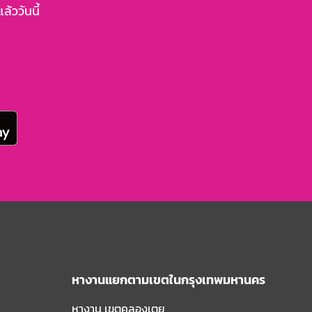
้ววันนี้
หางานแยกตามเขตในกรุงเทพมหานคร
หางาน เขตคลองเตย