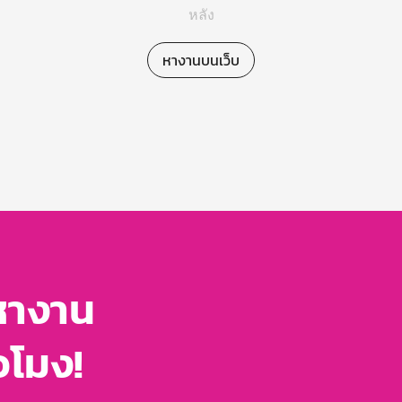
หลัง
หางานบนเว็บ
หางาน
่วโมง!