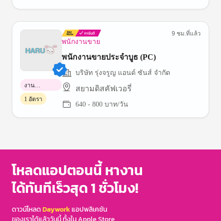
9 ชม.ที่แล้ว
พนักงานขาย
พนักงานขายประจำบูธ (PC)
บริษัท รุ่งจรูญ แอนด์ ซันส์ จำกัด
งาน
สยามดิสคัฟเวอรี่
พาร์ทไทม์
1 อัตรา
640 - 800 บาท/วัน
โหลดแอปตอนนี้ หางาน
ได้ทันทีเร็วสุด 1 ชั่วโมง!
ดาวน์โหลด
Daywork
แอปพลิเคชัน
ของเราได้แล้ววันนี้ ทั้งใน Apple Store