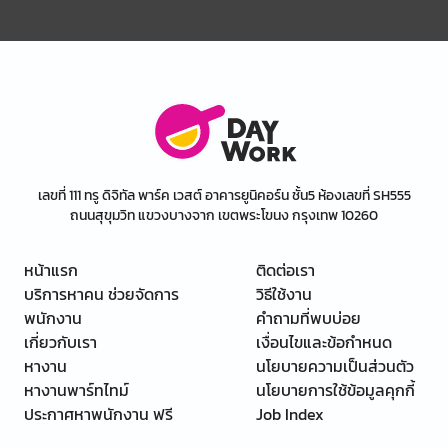
เลขที่ 111 ทรู ดิจิทัล พาร์ค เวสต์ อาคารยูนิคอร์น ชั้น5 ห้องเลขที่ SH555
ถนนสุขุมวิท แขวงบางจาก เขตพระโขนง กรุงเทพ 10260
หน้าแรก
ติดต่อเรา
บริการหาคน ช่วยจัดการ
วิธีใช้งาน
พนักงาน
คำถามที่พบบ่อย
เกี่ยวกับเรา
เงื่อนไขและข้อกำหนด
หางาน
นโยบายความเป็นส่วนตัว
หางานพาร์ทไทม์
นโยบายการใช้ข้อมูลคุกกี้
ประกาศหาพนักงาน ฟรี
Job Index