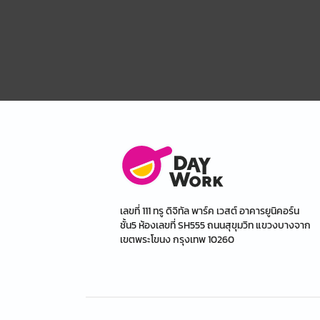
เลขที่ 111 ทรู ดิจิทัล พาร์ค เวสต์ อาคารยูนิคอร์น
ชั้น5 ห้องเลขที่ SH555 ถนนสุขุมวิท แขวงบางจาก
เขตพระโขนง กรุงเทพ 10260