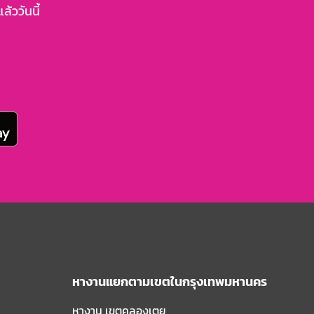
้ววันนี้
หางานแยกตามเขตในกรุงเทพมหานคร
หางาน เขตคลองเตย