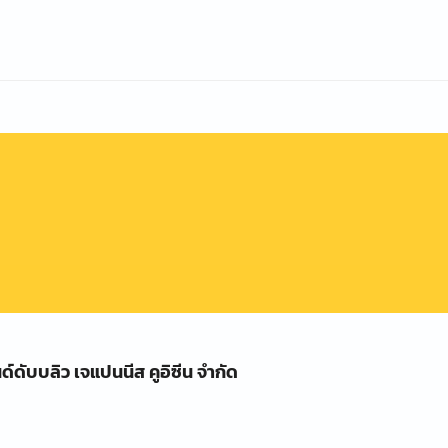
นด์ดับบลิว เจแปนนีส คูอิซีน จำกัด