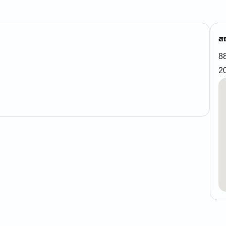
สถ
88
2