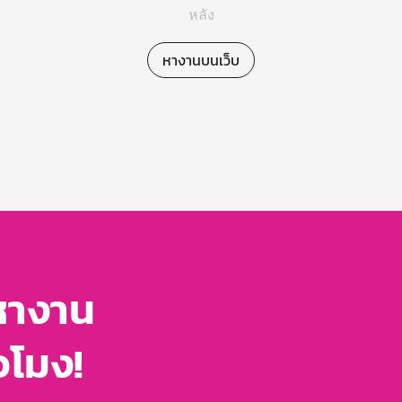
หลัง
หางานบนเว็บ
หางาน
่วโมง!