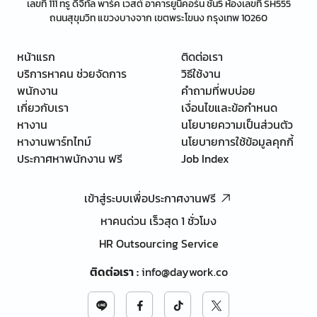
เลขที่ 111 ทรู ดิจิทัล พาร์ค เวสต์ อาคารยูนิคอร์น ชั้น5 ห้องเลขที่ SH555
ถนนสุขุมวิท แขวงบางจาก เขตพระโขนง กรุงเทพ 10260
หน้าแรก
ติดต่อเรา
บริการหาคน ช่วยจัดการ
วิธีใช้งาน
พนักงาน
คำถามที่พบบ่อย
เกี่ยวกับเรา
เงื่อนไขและข้อกำหนด
หางาน
นโยบายความเป็นส่วนตัว
หางานพาร์ทไทม์
นโยบายการใช้ข้อมูลคุกกี้
ประกาศหาพนักงาน ฟรี
Job Index
เข้าสู่ระบบเพื่อประกาศงานฟรี
หาคนด่วน เร็วสุด 1 ชั่วโมง
HR Outsourcing Service
ติดต่อเรา
:
info@daywork.co