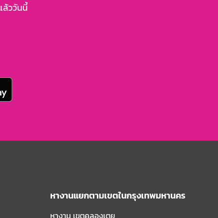
้ววันนี้
หางานแยกตามเขตในกรุงเทพมหานคร
หางาน เขตคลองเตย