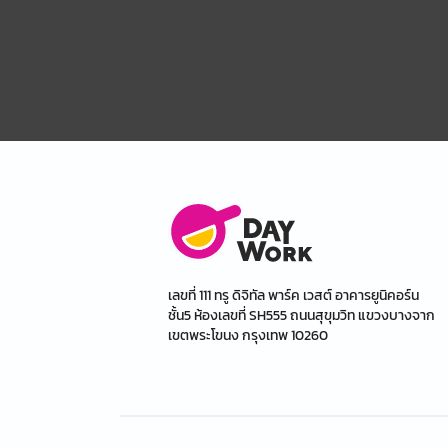
เลขที่ 111 ทรู ดิจิทัล พาร์ค เวสต์ อาคารยูนิคอร์น
ชั้น5 ห้องเลขที่ SH555 ถนนสุขุมวิท แขวงบางจาก
เขตพระโขนง กรุงเทพ 10260