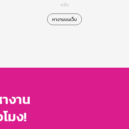
หลัง
หางานบนเว็บ
หางาน
่วโมง!