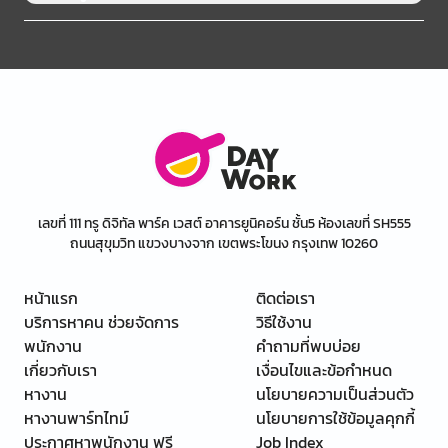
เลขที่ 111 ทรู ดิจิทัล พาร์ค เวสต์ อาคารยูนิคอร์น ชั้น5 ห้องเลขที่ SH555
ถนนสุขุมวิท แขวงบางจาก เขตพระโขนง กรุงเทพ 10260
หน้าแรก
ติดต่อเรา
บริการหาคน ช่วยจัดการ
วิธีใช้งาน
พนักงาน
คำถามที่พบบ่อย
เกี่ยวกับเรา
เงื่อนไขและข้อกำหนด
หางาน
นโยบายความเป็นส่วนตัว
หางานพาร์ทไทม์
นโยบายการใช้ข้อมูลคุกกี้
ประกาศหาพนักงาน ฟรี
Job Index