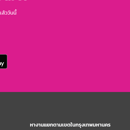
้ววันนี้
หางานแยกตามเขตในกรุงเทพมหานคร