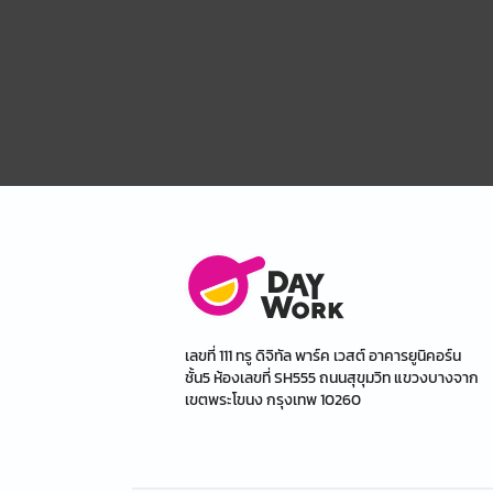
เลขที่ 111 ทรู ดิจิทัล พาร์ค เวสต์ อาคารยูนิคอร์น
ชั้น5 ห้องเลขที่ SH555 ถนนสุขุมวิท แขวงบางจาก
เขตพระโขนง กรุงเทพ 10260