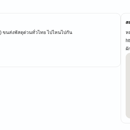
สถ
) ขนส่งพัสดุด่วนทั่วไทย ไปไหนไปกัน
หม
h
ผั