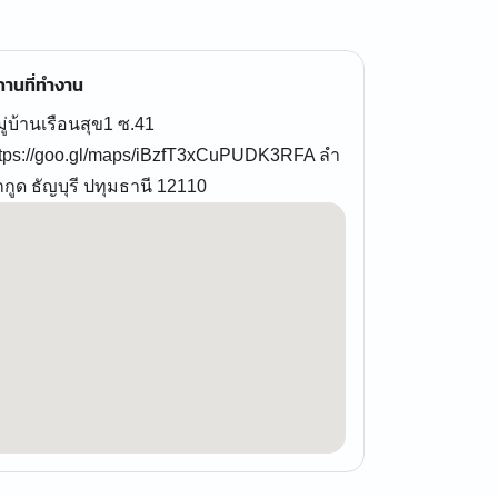
านที่ทำงาน
ู่บ้านเรือนสุข1 ซ.41
ttps://goo.gl/maps/iBzfT3xCuPUDK3RFA ลำ
กกูด ธัญบุรี ปทุมธานี 12110