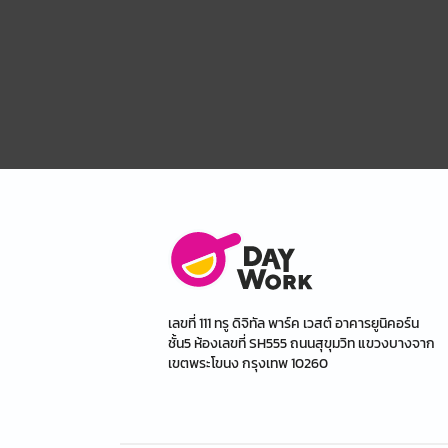
เลขที่ 111 ทรู ดิจิทัล พาร์ค เวสต์ อาคารยูนิคอร์น
ชั้น5 ห้องเลขที่ SH555 ถนนสุขุมวิท แขวงบางจาก
เขตพระโขนง กรุงเทพ 10260