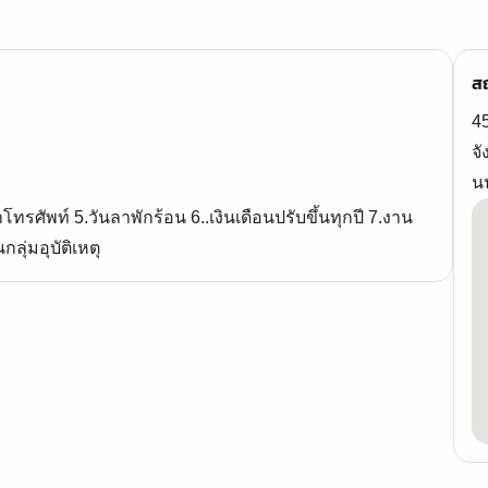
สถ
4
จ
น
่าโทรศัพท์ 5.วันลาพักร้อน 6..เงินเดือนปรับขึ้นทุกปี 7.งาน
ลุ่มอุบัติเหตุ