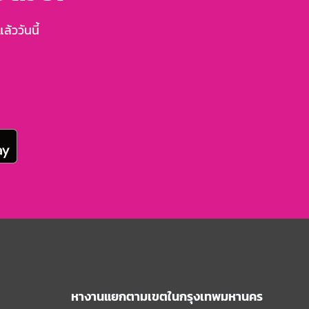
้ววันนี้
หางานแยกตามเขตในกรุงเทพมหานคร