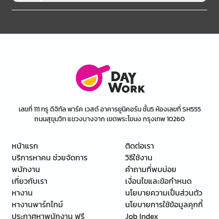
เลขที่ 111 ทรู ดิจิทัล พาร์ค เวสต์ อาคารยูนิคอร์น ชั้น5 ห้องเลขที่ SH555
ถนนสุขุมวิท แขวงบางจาก เขตพระโขนง กรุงเทพ 10260
หน้าแรก
ติดต่อเรา
บริการหาคน ช่วยจัดการ
วิธีใช้งาน
พนักงาน
คำถามที่พบบ่อย
เกี่ยวกับเรา
เงื่อนไขและข้อกำหนด
หางาน
นโยบายความเป็นส่วนตัว
หางานพาร์ทไทม์
นโยบายการใช้ข้อมูลคุกกี้
ประกาศหาพนักงาน ฟรี
Job Index