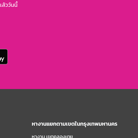
้ววันนี้
หางานแยกตามเขตในกรุงเทพมหานคร
หางาน เขตคลองเตย