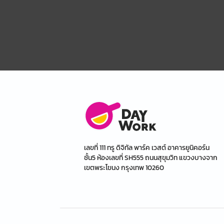
เลขที่ 111 ทรู ดิจิทัล พาร์ค เวสต์ อาคารยูนิคอร์น
ชั้น5 ห้องเลขที่ SH555 ถนนสุขุมวิท แขวงบางจาก
เขตพระโขนง กรุงเทพ 10260