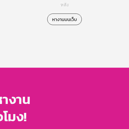
หลัง
หางานบนเว็บ
หางาน
่วโมง!