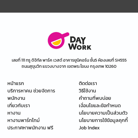
เลขที่ 111 ทรู ดิจิทัล พาร์ค เวสต์ อาคารยูนิคอร์น ชั้น5 ห้องเลขที่ SH555
ถนนสุขุมวิท แขวงบางจาก เขตพระโขนง กรุงเทพ 10260
หน้าแรก
ติดต่อเรา
บริการหาคน ช่วยจัดการ
วิธีใช้งาน
พนักงาน
คำถามที่พบบ่อย
เกี่ยวกับเรา
เงื่อนไขและข้อกำหนด
หางาน
นโยบายความเป็นส่วนตัว
หางานพาร์ทไทม์
นโยบายการใช้ข้อมูลคุกกี้
ประกาศหาพนักงาน ฟรี
Job Index