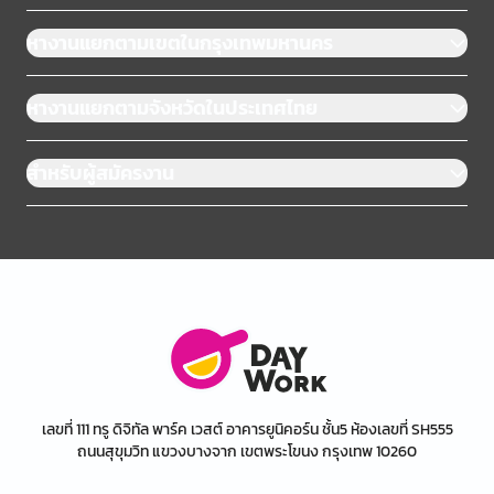
หางานแยกตามเขตในกรุงเทพมหานคร
หางานแยกตามจังหวัดในประเทศไทย
สำหรับผู้สมัครงาน
เลขที่ 111 ทรู ดิจิทัล พาร์ค เวสต์ อาคารยูนิคอร์น ชั้น5 ห้องเลขที่ SH555
ถนนสุขุมวิท แขวงบางจาก เขตพระโขนง กรุงเทพ 10260