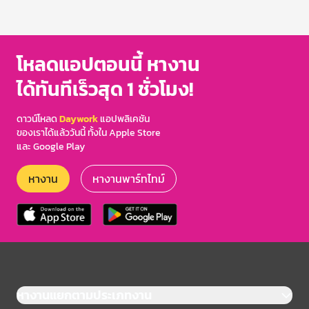
โหลดแอปตอนนี้ หางาน
ได้ทันทีเร็วสุด 1 ชั่วโมง!
ดาวน์โหลด
Daywork
แอปพลิเคชัน
ของเราได้แล้ววันนี้ ทั้งใน Apple Store
และ Google Play
หางาน
หางานพาร์ทไทม์
หางานแยกตามประเภทงาน