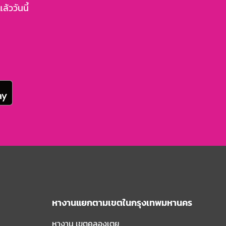
้ววันนี้
หางานแยกตามเขตในกรุงเทพมหานคร
หางาน เขตคลองเตย