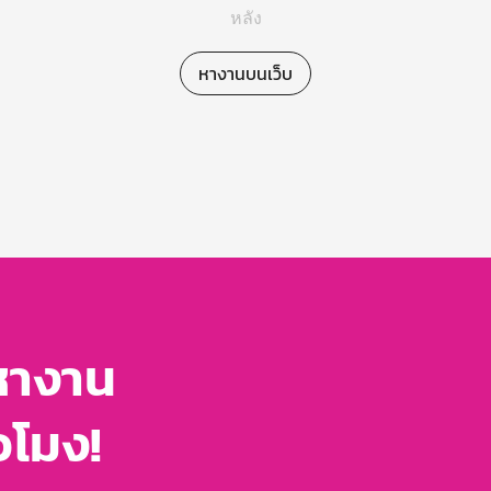
หลัง
หางานบนเว็บ
หางาน
่วโมง!