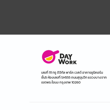
เลขที่ 111 ทรู ดิจิทัล พาร์ค เวสต์ อาคารยูนิคอร์น
ชั้น5 ห้องเลขที่ SH555 ถนนสุขุมวิท แขวงบางจาก
เขตพระโขนง กรุงเทพ 10260