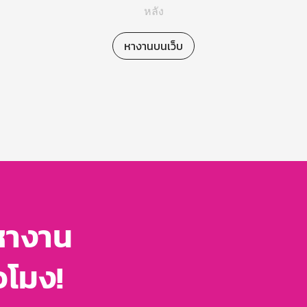
หลัง
หางานบนเว็บ
หางาน
่วโมง!