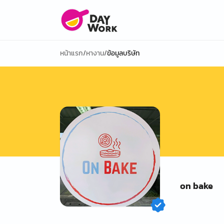
หน้าแรก
/
หางาน
/
ข้อมูลบริษัท
on bake