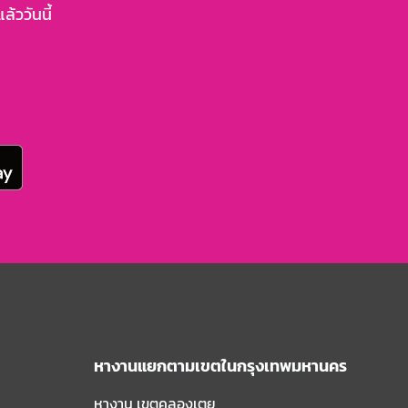
้ววันนี้
หางานแยกตามเขตในกรุงเทพมหานคร
หางาน เขตคลองเตย