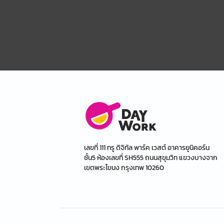
เลขที่ 111 ทรู ดิจิทัล พาร์ค เวสต์ อาคารยูนิคอร์น
ชั้น5 ห้องเลขที่ SH555 ถนนสุขุมวิท แขวงบางจาก
เขตพระโขนง กรุงเทพ 10260