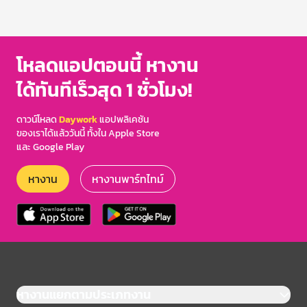
โหลดแอปตอนนี้ หางาน
ได้ทันทีเร็วสุด 1 ชั่วโมง!
ดาวน์โหลด
Daywork
แอปพลิเคชัน
ของเราได้แล้ววันนี้ ทั้งใน Apple Store
และ Google Play
หางาน
หางานพาร์ทไทม์
หางานแยกตามประเภทงาน