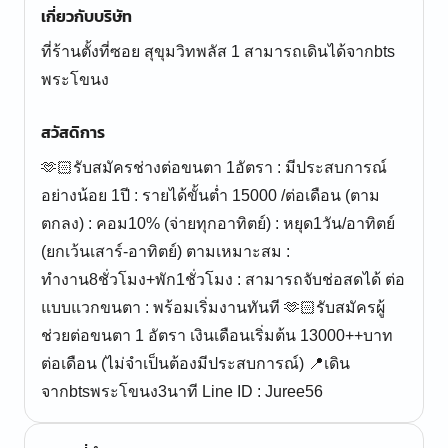
เกี่ยวกับบริษัท
ที่ร้านตั้งที่ซอย สุขุมวิทพลัส 1 สามารถเดินได้จากbts
พระโขนง
สวัสดิการ
🫶🏻รับสมัครช่างต่อขนตา 1อัตรา : มีประสบการณ์
อย่างน้อย 1ปี : รายได้ขั้นต่ำ 15000 /ต่อเดือน (ตาม
ตกลง) : คอม10% (จ่ายทุกอาทิตย์) : หยุด1วัน/อาทิตย์
(ยกเว้นเสาร์-อาทิตย์) ตามเหมาะสม :
ทำงาน8ชั่วโมง+พัก1ชั่วโมง : สามารถจับช่อสดได้ ต่อ
แบบแวกขนตา : พร้อมเริ่มงานทันที 🫶🏻รับสมัครผู้
ช่วยต่อขนตา 1 อัตรา เงินเดือนเริ่มต้น 13000++บาท
ต่อเดือน (ไม่จำเป็นต้องมีประสบการณ์) 📍เดิน
จากbtsพระโขนง3นาที Line ID : Juree56