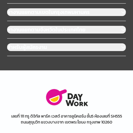
หางานแยกตามเขตในกรุงเทพมหานคร
หางานแยกตามจังหวัดในประเทศไทย
สำหรับผู้สมัครงาน
เลขที่ 111 ทรู ดิจิทัล พาร์ค เวสต์ อาคารยูนิคอร์น ชั้น5 ห้องเลขที่ SH555
ถนนสุขุมวิท แขวงบางจาก เขตพระโขนง กรุงเทพ 10260