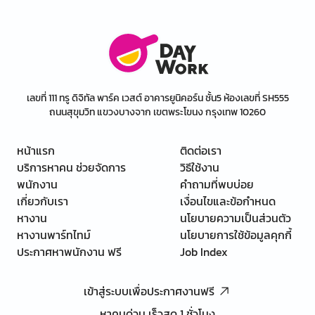
เลขที่ 111 ทรู ดิจิทัล พาร์ค เวสต์ อาคารยูนิคอร์น ชั้น5 ห้องเลขที่ SH555
ถนนสุขุมวิท แขวงบางจาก เขตพระโขนง กรุงเทพ 10260
หน้าแรก
ติดต่อเรา
บริการหาคน ช่วยจัดการ
วิธีใช้งาน
พนักงาน
คำถามที่พบบ่อย
เกี่ยวกับเรา
เงื่อนไขและข้อกำหนด
หางาน
นโยบายความเป็นส่วนตัว
หางานพาร์ทไทม์
นโยบายการใช้ข้อมูลคุกกี้
ประกาศหาพนักงาน ฟรี
Job Index
เข้าสู่ระบบเพื่อประกาศงานฟรี
หาคนด่วน เร็วสุด 1 ชั่วโมง