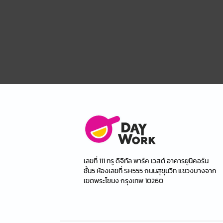
เลขที่ 111 ทรู ดิจิทัล พาร์ค เวสต์ อาคารยูนิคอร์น
ชั้น5 ห้องเลขที่ SH555 ถนนสุขุมวิท แขวงบางจาก
เขตพระโขนง กรุงเทพ 10260