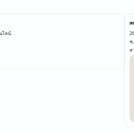
สถ
นไลน์
26
ซ
ส