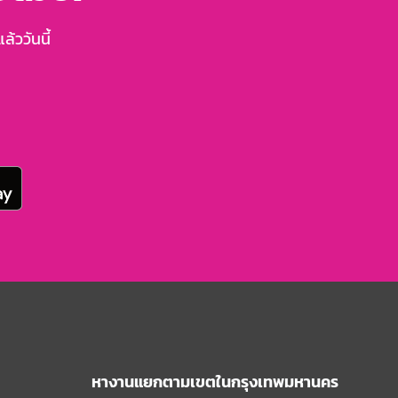
้ววันนี้
หางานแยกตามเขตในกรุงเทพมหานคร