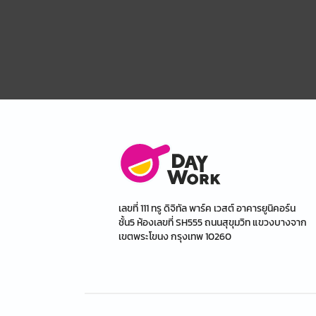
เลขที่ 111 ทรู ดิจิทัล พาร์ค เวสต์ อาคารยูนิคอร์น
ชั้น5 ห้องเลขที่ SH555 ถนนสุขุมวิท แขวงบางจาก
เขตพระโขนง กรุงเทพ 10260