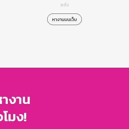
หลัง
หางานบนเว็บ
หางาน
่วโมง!