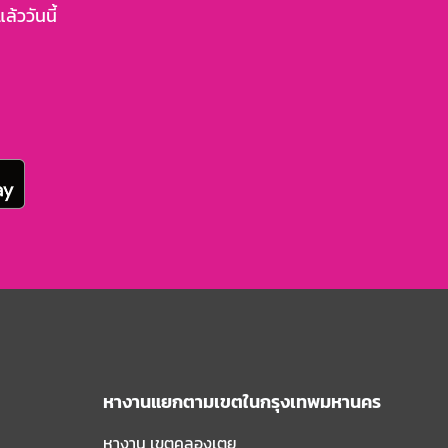
้ววันนี้
หางานแยกตามเขตในกรุงเทพมหานคร
หางาน เขตคลองเตย