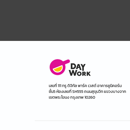
เลขที่ 111 ทรู ดิจิทัล พาร์ค เวสต์ อาคารยูนิคอร์น
ชั้น5 ห้องเลขที่ SH555 ถนนสุขุมวิท แขวงบางจาก
เขตพระโขนง กรุงเทพ 10260