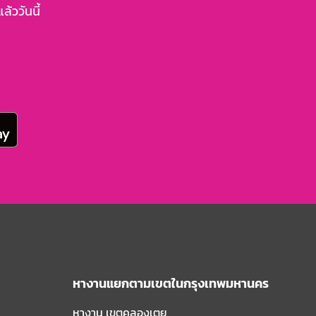
้ววันนี้
หางานแยกตามเขตในกรุงเทพมหานคร
หางาน เขตคลองเตย