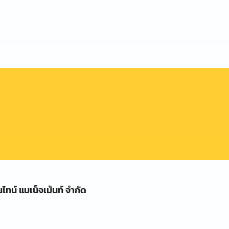
นไทน์ แมเน็จเม้นท์ จำกัด