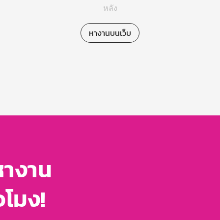
หลัง
หางานบนเว็บ
หางาน
่วโมง!