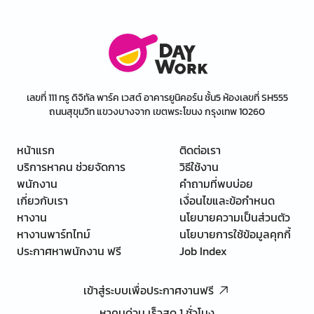
เลขที่ 111 ทรู ดิจิทัล พาร์ค เวสต์ อาคารยูนิคอร์น ชั้น5 ห้องเลขที่ SH555
ถนนสุขุมวิท แขวงบางจาก เขตพระโขนง กรุงเทพ 10260
หน้าแรก
ติดต่อเรา
บริการหาคน ช่วยจัดการ
วิธีใช้งาน
พนักงาน
คำถามที่พบบ่อย
เกี่ยวกับเรา
เงื่อนไขและข้อกำหนด
หางาน
นโยบายความเป็นส่วนตัว
หางานพาร์ทไทม์
นโยบายการใช้ข้อมูลคุกกี้
ประกาศหาพนักงาน ฟรี
Job Index
เข้าสู่ระบบเพื่อประกาศงานฟรี
หาคนด่วน เร็วสุด 1 ชั่วโมง