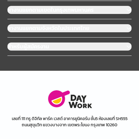
หางานแยกตามเขตในกรุงเทพมหานคร
หางานแยกตามจังหวัดในประเทศไทย
สำหรับผู้สมัครงาน
เลขที่ 111 ทรู ดิจิทัล พาร์ค เวสต์ อาคารยูนิคอร์น ชั้น5 ห้องเลขที่ SH555
ถนนสุขุมวิท แขวงบางจาก เขตพระโขนง กรุงเทพ 10260