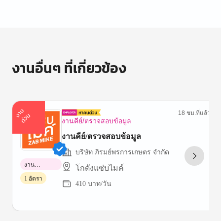
of
1
งานอื่นๆ ที่เกี่ยวข้อง
า
น
ด่
ว
18 ชม.ที่แล้ว
ง
น
งานคีย์/ตรวจสอบข้อมูล
งานคีย์/ตรวจสอบข้อมูล
บริษัท ภิรมย์พรการเกษตร จำกัด
งาน
โกดังแซ่บไมค์
พาร์ทไทม์
1 อัตรา
410 บาท/วัน
Item