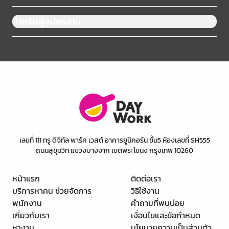
สำหรับผู้สมัครงาน
เลขที่ 111 ทรู ดิจิทัล พาร์ค เวสต์ อาคารยูนิคอร์น ชั้น5 ห้องเลขที่ SH555
ถนนสุขุมวิท แขวงบางจาก เขตพระโขนง กรุงเทพ 10260
หน้าแรก
ติดต่อเรา
บริการหาคน ช่วยจัดการ
วิธีใช้งาน
พนักงาน
คำถามที่พบบ่อย
เกี่ยวกับเรา
เงื่อนไขและข้อกำหนด
หางาน
นโยบายความเป็นส่วนตัว