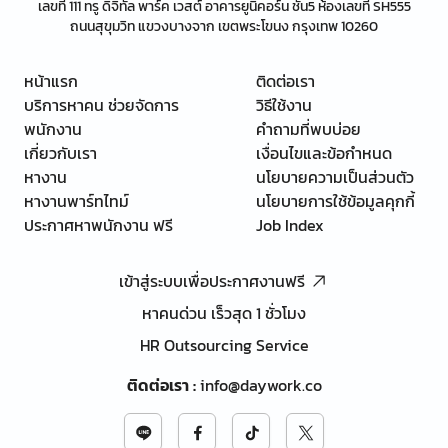
เลขที่ 111 ทรู ดิจิทัล พาร์ค เวสต์ อาคารยูนิคอร์น ชั้น5 ห้องเลขที่ SH555
ถนนสุขุมวิท แขวงบางจาก เขตพระโขนง กรุงเทพ 10260
หน้าแรก
ติดต่อเรา
บริการหาคน ช่วยจัดการ
วิธีใช้งาน
พนักงาน
คำถามที่พบบ่อย
เกี่ยวกับเรา
เงื่อนไขและข้อกำหนด
หางาน
นโยบายความเป็นส่วนตัว
หางานพาร์ทไทม์
นโยบายการใช้ข้อมูลคุกกี้
ประกาศหาพนักงาน ฟรี
Job Index
เข้าสู่ระบบเพื่อประกาศงานฟรี
หาคนด่วน เร็วสุด 1 ชั่วโมง
HR Outsourcing Service
ติดต่อเรา
:
info@daywork.co