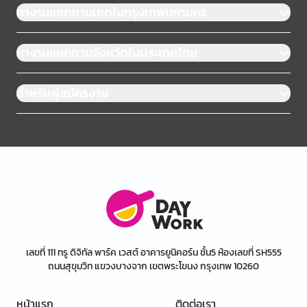
หางานแยกตามเขตในกรุงเทพมหานคร
หางานแยกตามจังหวัดในประเทศไทย
สำหรับผู้สมัครงาน
เลขที่ 111 ทรู ดิจิทัล พาร์ค เวสต์ อาคารยูนิคอร์น ชั้น5 ห้องเลขที่ SH555
ถนนสุขุมวิท แขวงบางจาก เขตพระโขนง กรุงเทพ 10260
หน้าแรก
ติดต่อเรา