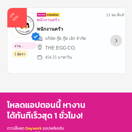
า
น
ด่
ว
11 ชม.ที่แล้ว
ง
น
พนักงานครัว
พนักงานครัว
บริษัท กู๊ด กู๊ด เอ้ก จํากัด
งาน
THE EGG CO.
พาร์ทไทม์
1 อัตรา
454.55 บาท/วัน
Item
1
of
3
โหลดแอปตอนนี้ หางาน
ได้ทันทีเร็วสุด 1 ชั่วโมง!
ดาวน์โหลด
Daywork
แอปพลิเคชัน